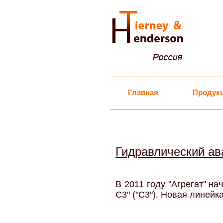
Главная
Продук
Гидравлический ав
В 2011 году "Агрегат" н
С3" ("С3"). Новая линей