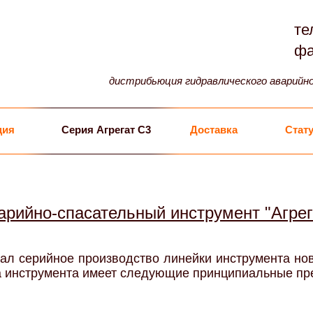
те
фа
дистрибьюция гидравлического аварийн
ция
Серия Агрегат С3
Доставка
Стату
арийно-спасательный инструмент "Агрег
ачал серийное производство линейки инструмента нов
ка инструмента имеет следующие принципиальные п